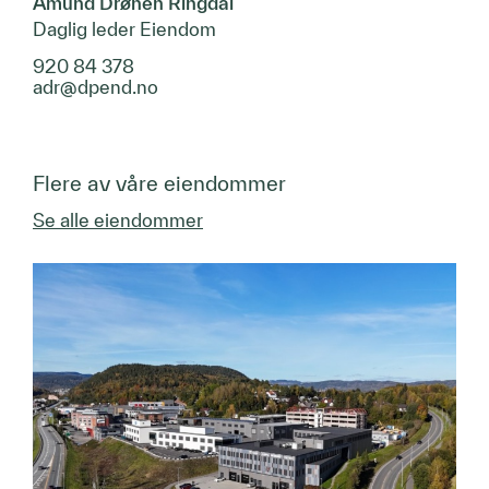
Amund Drønen Ringdal
Daglig leder Eiendom
920 84 378
adr@dpend.no
Flere av våre eiendommer
Se alle eiendommer