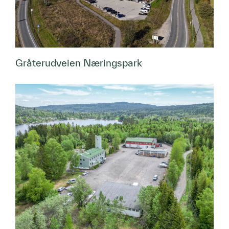
Gråterudveien Næringspark