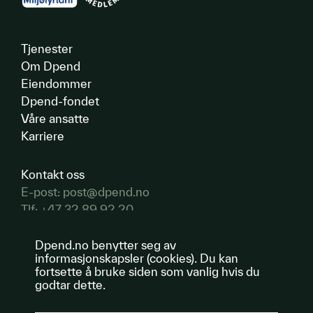
Tjenester
Om Dpend
Eiendommer
Dpend-fondet
Våre ansatte
Karriere
Kontakt oss
E-post: post@dpend.no
Tlf: +47 32 89 92 20
Besøksadresse:
Dpend.no benytter seg av
informasjonskapsler (cookies). Du kan
Torgeir Vraas plass 5 3044 Drammen
fortsette å bruke siden som vanlig hvis du
Inngang mot Bjørnstjerne Bjørnsons gate
godtar dette.